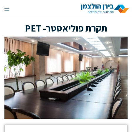
דלג
תפ
תוכן
תקרת פוליאסטר- PET