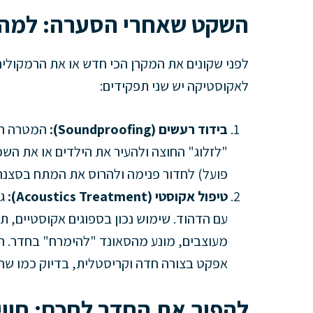
השקט שאחרי הסערה: למה ח
לפני שקונים את המקרן הכי חדש או את הרמקולי
לאקוסטיקה יש שני תפקידים:
בידוד רעשים (Soundproofing):
המטרה הי
"לזלוג" החוצה ולהעיר את הילדים או את השכנ
פועל) לחדור פנימה ולהרוס את המתח בסצנ
טיפול אקוסטי (Acoustics Treatment):
גם
עם הדהוד. שימוש נכון בספוגים אקוסטיים, תק
מעוצבים, מונע מהסאונד "להימרח" בחדר. ה
אפקט בצורה חדה וקריסטלית, בדיוק כמו שהב
להפוך את החדר לחכם: חוויית ה- Mode