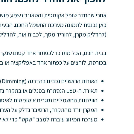
אחרי שהחדר טופל אקוסטית והסאונד נשמע מושלם,
כאן נכנסת לתמונה מערכת החשמל החכם. הבעיה ה
(להדליק מקרן, להוריד מסך, לכבות אור, להדליק 
בבית חכם, הכל מתרכז לכפתור אחד קסום שנקר
בכורסה, לוחצים על כפתור אחד באפליקציה או ב
האורות הראשיים נכבים בהדרגה (Dimming) לאפס.
תאורת ה-LED הנסתרת בפנלים או בתקרה נדלקת באור עמום בצבע שבחרתם.
הווילונות החשמליים נסגרים אוטומטית לאיט
המקרן יורד מהתקרה, הרסיבר נדלק על הערוץ ה
מערכת המיזוג עוברת למצב "שקט" כדי לא ל