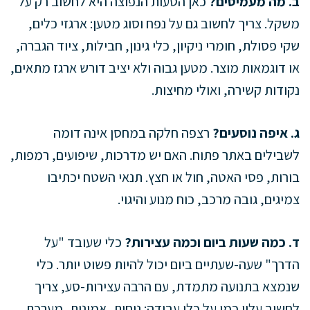
ב. מה מעמיסים?
כאן הטעות הנפוצה היא לחשוב רק על
משקל. צריך לחשוב גם על נפח וסוג מטען: ארגזי כלים,
שקי פסולת, חומרי ניקיון, כלי גינון, חבילות, ציוד הגברה,
או דוגמאות מוצר. מטען גבוה ולא יציב דורש ארגז מתאים,
נקודות קשירה, ואולי מחיצות.
ג. איפה נוסעים?
רצפה חלקה במחסן אינה דומה
לשבילים באתר פתוח. האם יש מדרכות, שיפועים, רמפות,
בורות, פסי האטה, חול או חצץ. תנאי השטח יכתיבו
צמיגים, גובה מרכב, כוח מנוע והיגוי.
ד. כמה שעות ביום וכמה עצירות?
כלי שעובד "על
הדרך" שעה-שעתיים ביום יכול להיות פשוט יותר. כלי
שנמצא בתנועה מתמדת, עם הרבה עצירות-סע, צריך
לחשוב עליו כמו על כלי עבודה: נוחות, אמינות, מערכת