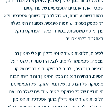
מומלץ לבחור בגוף מימון שמבין לעומק את עולם הייזום,
שמכיר את האתגרים הספציפיים של פרויקטים
בהתחדשות עירונית, ושיכול לתפקד כשותף אסטרטגי ולא
רק כספק כספים. שותפות פיננסית מסוג זה היא בעלת
ערך מוסף משמעותי, במיוחד כאשר הפרויקט נתקל
באתגרים בלתי צפויים.
לסיכום, הלוואות גישור ליזמי נדל"ן הן כלי מימון רב
עוצמה, שמאפשר ליזמים לנצל הזדמנויות, לשמור על
רציפות תזרימית, ולהוביל פרויקטים מורכבים אל קו
הסיום. הבחירה הנכונה בכלי המימון הזה דורשת הבנה
מעמיקה של הצרכים, של תנאי השוק, ושל המאפיינים
הייחודיים של כל פרויקט. יזמים שיודעים לשלב נכון את
הלוואות גישור ליזמי נדל"ן בתוך אסטרטגיית המימון
הכוללת שלהם, מקבלים יתרון תחרותי משמעותי ויכולים